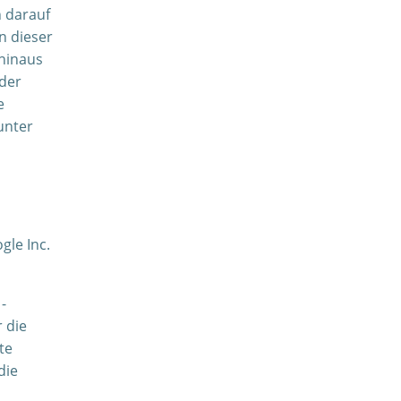
h darauf
n dieser
hinaus
 der
e
unter
gle Inc.
-
 die
te
die