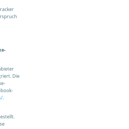
racker
erspruch
ke-
nbieter
riert. Die
ke-
cebook-
s/
.
stellt.
sse