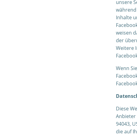
unsere S
während 
Inhalte 
Facebook
weisen da
der über
Weitere 
Faceboo
Wenn Sie
Facebook
Facebook
Datensch
Diese We
Anbieter
94043, US
die auf 