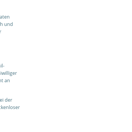
Daten
ch und
r
l-
williger
ht an
ei der
ckenloser