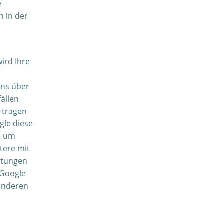
e
n in der
ird Ihre
ens über
ällen
rtragen
gle diese
, um
tere mit
stungen
 Google
 anderen