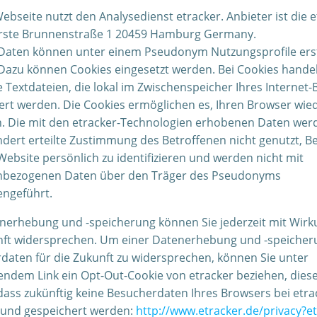
bseite nutzt den Analysedienst etracker. Anbieter ist die e
ste Brunnenstraße 1 20459 Hamburg Germany.
Daten können unter einem Pseudonym Nutzungsprofile erst
Dazu können Cookies eingesetzt werden. Bei Cookies handel
 Textdateien, die lokal im Zwischenspeicher Ihres Internet
ert werden. Die Cookies ermöglichen es, Ihren Browser wie
. Die mit den etracker-Technologien erhobenen Daten we
ndert erteilte Zustimmung des Betroffenen nicht genutzt, B
ebsite persönlich zu identifizieren und werden nicht mit
nbezogenen Daten über den Träger des Pseudonyms
ngeführt.
nerhebung und -speicherung können Sie jederzeit mit Wirk
nft widersprechen. Um einer Datenerhebung und -speicher
daten für die Zukunft zu widersprechen, können Sie unter
endem Link ein Opt-Out-Cookie von etracker beziehen, dies
 dass zukünftig keine Besucherdaten Ihres Browsers bei etra
und gespeichert werden:
http://www.etracker.de/privacy?e