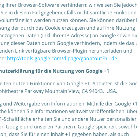
ng Ihrer Browser-Software verhindern; wir weisen Sie jedoc
 Sie in diesem Fall gegebenenfalls nicht sämtliche Funktione
vollumfänglich werden nutzen können. Sie können darüber 
ssung der durch das Cookie erzeugten und auf Ihre Nutzung
bezogenen Daten (inkl. Ihrer IP-Adresse) an Google sowie di
tung dieser Daten durch Google verhindern, indem sie das 
enden Link verfügbare Browser-Plugin herunterladen und
ren:
http://tools.google.com/dlpage/gaoptout?hl=de
utzerklärung für die Nutzung von Google +1
iten nutzen Funktionen von Google +1. Anbieter ist die Goo
hitheatre Parkway Mountain View, CA 94043, USA.
g und Weitergabe von Informationen: Mithilfe der Google +1
che können Sie Informationen weltweit veröffentlichen. über
1-Schaltfläche erhalten Sie und andere Nutzer personalisier
von Google und unseren Partnern. Google speichert sowohl 
on, dass Sie für einen Inhalt +1 gegeben haben, als auch