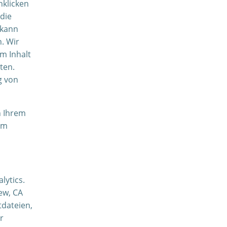
nklicken
die
 kann
. Wir
om Inhalt
ten.
g von
n Ihrem
em
lytics.
ew, CA
tdateien,
r