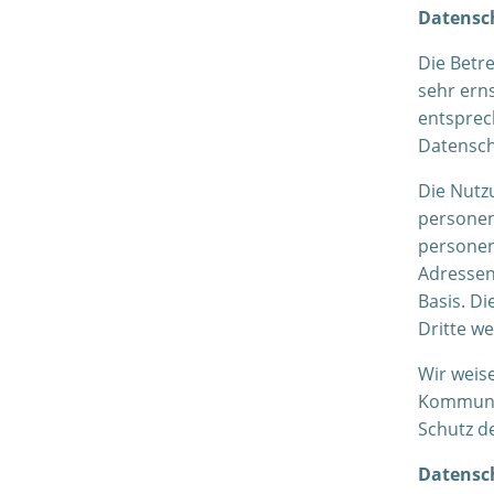
Datensc
Die Betr
sehr ern
entsprec
Datensch
Die Nutz
personen
personen
Adressen)
Basis. D
Dritte w
Wir weise
Kommunik
Schutz de
Datensch