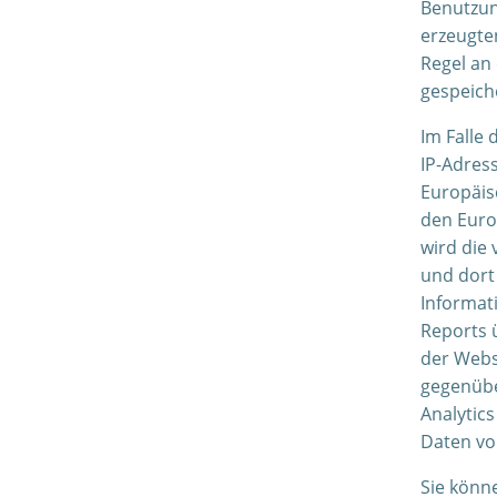
Benutzun
erzeugte
Regel an
gespeich
Im Falle 
IP-Adres
Europäis
den Euro
wird die
und dort
Informat
Reports 
der Webs
gegenübe
Analytic
Daten vo
Sie könn