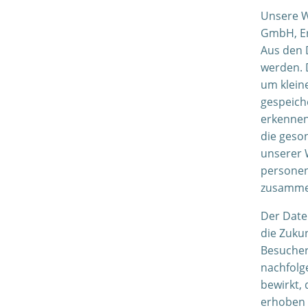
Unsere We
GmbH, Er
Aus den 
werden. 
um kleine
gespeich
erkennen
die geso
unserer W
persone
zusamme
Der Date
die Zuku
Besucher
nachfolg
bewirkt,
erhoben 