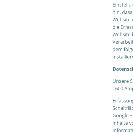
Einstellu
hin, dass
Website 
die Erfa
Website 
Verarbei
dem folg
installie
Datensch
Unsere Se
1600 Amp
Erfassun
Schaltflä
Google +
Inhalte 
Informati