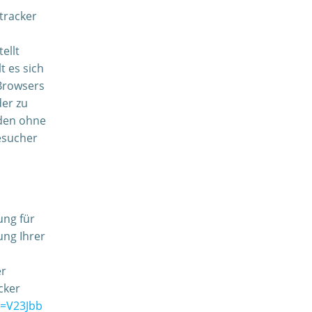
tracker
ellt
t es sich
-Browsers
der zu
rden ohne
esucher
ung für
ung Ihrer
er
cker
t=V23Jbb